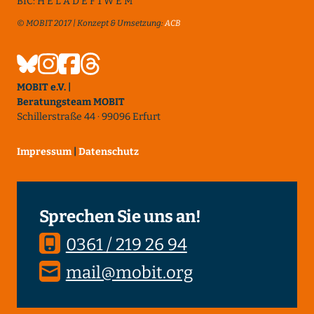
BIC: H E L A D E F 1 W E M
© MOBIT 2017 | Konzept & Umsetzung:
ACB
MOBIT e.V. |
Beratungsteam MOBIT
Schillerstraße 44 · 99096 Erfurt
Impressum
|
Datenschutz
Sprechen Sie uns an!
0361 / 219 26 94
mail@mobit.org