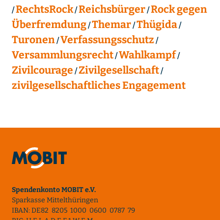
RechtsRock
Reichsbürger
Rock gegen
Überfremdung
Themar
Thügida
Turonen
Verfassungsschutz
Versammlungsrecht
Wahlkampf
Zivilcourage
Zivilgesellschaft
zivilgesellschaftliches Engagement
Spendenkonto MOBIT e.V.
Sparkasse Mittelthüringen
IBAN: DE82 8205 1000 0600 0787 79