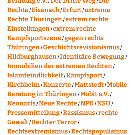
Beratung e.V.
Der Dritte Weg
Die
Rechte
Eisenach
Erfurt
extreme
Rechte Thüringen
extrem rechte
Einstellungen
extrem rechte
Kampfsportszene
gegen rechts
Thüringen
Geschichtsrevisionismus
Hildburghausen
Identitäre Bewegung
Immobilien der extremen Rechten
Islamfeindlichkeit
Kampfsport
Kirchheim
Konzerte
Mattstedt
Mobile
Beratung in Thüringen
Mobit e.V.
Neonazis
Neue Rechte
NPD
NSU
Pressemitteilung
Rassismus
rechte
Gewalt
Rechter Terror
Rechtsextremismus
Rechtspopulismus