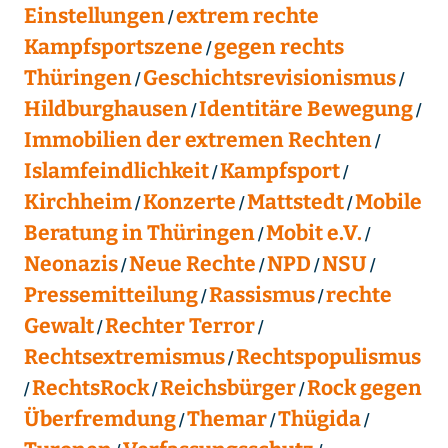
Einstellungen
extrem rechte
Kampfsportszene
gegen rechts
Thüringen
Geschichtsrevisionismus
Hildburghausen
Identitäre Bewegung
Immobilien der extremen Rechten
Islamfeindlichkeit
Kampfsport
Kirchheim
Konzerte
Mattstedt
Mobile
Beratung in Thüringen
Mobit e.V.
Neonazis
Neue Rechte
NPD
NSU
Pressemitteilung
Rassismus
rechte
Gewalt
Rechter Terror
Rechtsextremismus
Rechtspopulismus
RechtsRock
Reichsbürger
Rock gegen
Überfremdung
Themar
Thügida