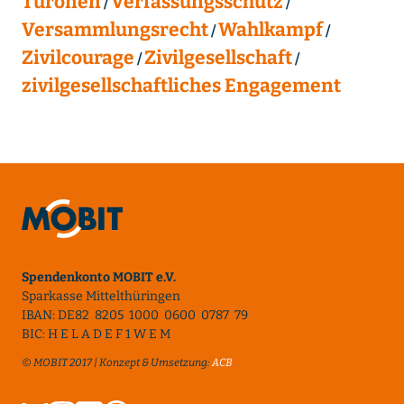
Turonen
Verfassungsschutz
Versammlungsrecht
Wahlkampf
Zivilcourage
Zivilgesellschaft
zivilgesellschaftliches Engagement
Spendenkonto MOBIT e.V.
Sparkasse Mittelthüringen
IBAN: DE82 8205 1000 0600 0787 79
BIC: H E L A D E F 1 W E M
© MOBIT 2017 | Konzept & Umsetzung:
ACB