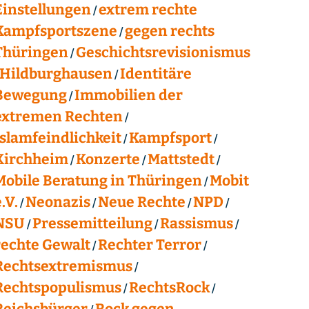
Einstellungen
extrem rechte
Kampfsportszene
gegen rechts
Thüringen
Geschichtsrevisionismus
Hildburghausen
Identitäre
Bewegung
Immobilien der
extremen Rechten
Islamfeindlichkeit
Kampfsport
Kirchheim
Konzerte
Mattstedt
Mobile Beratung in Thüringen
Mobit
.V.
Neonazis
Neue Rechte
NPD
NSU
Pressemitteilung
Rassismus
rechte Gewalt
Rechter Terror
Rechtsextremismus
Rechtspopulismus
RechtsRock
Reichsbürger
Rock gegen