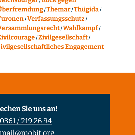
Überfremdung
Themar
Thügida
Turonen
Verfassungsschutz
Versammlungsrecht
Wahlkampf
Zivilcourage
Zivilgesellschaft
zivilgesellschaftliches Engagement
echen Sie uns an!
0361 / 219 26 94
mail@mobit.org