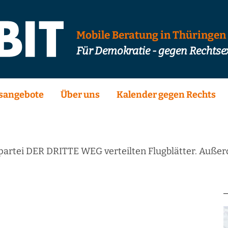
Mobile Beratung in Thüringen
Für Demokratie - gegen Rechts
sangebote
Über uns
Kalender gegen Rechts
tpartei DER DRITTE WEG verteilten Flugblätter. Auße