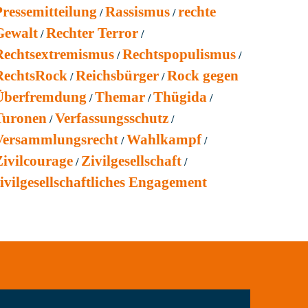
Pressemitteilung
Rassismus
rechte
Gewalt
Rechter Terror
Rechtsextremismus
Rechtspopulismus
RechtsRock
Reichsbürger
Rock gegen
Überfremdung
Themar
Thügida
Turonen
Verfassungsschutz
Versammlungsrecht
Wahlkampf
Zivilcourage
Zivilgesellschaft
ivilgesellschaftliches Engagement