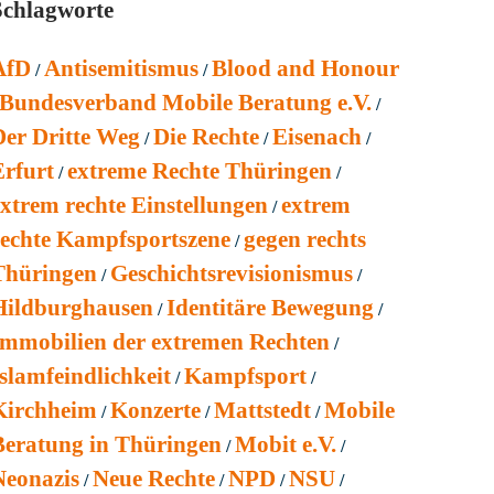
Schlagworte
AfD
Antisemitismus
Blood and Honour
Bundesverband Mobile Beratung e.V.
Der Dritte Weg
Die Rechte
Eisenach
Erfurt
extreme Rechte Thüringen
extrem rechte Einstellungen
extrem
rechte Kampfsportszene
gegen rechts
Thüringen
Geschichtsrevisionismus
Hildburghausen
Identitäre Bewegung
Immobilien der extremen Rechten
slamfeindlichkeit
Kampfsport
Kirchheim
Konzerte
Mattstedt
Mobile
Beratung in Thüringen
Mobit e.V.
Neonazis
Neue Rechte
NPD
NSU