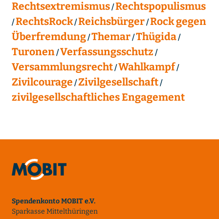
Rechtsextremismus
Rechtspopulismus
RechtsRock
Reichsbürger
Rock gegen
Überfremdung
Themar
Thügida
Turonen
Verfassungsschutz
Versammlungsrecht
Wahlkampf
Zivilcourage
Zivilgesellschaft
zivilgesellschaftliches Engagement
Spendenkonto MOBIT e.V.
Sparkasse Mittelthüringen