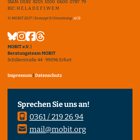
IBAN: DE82 8205 1000 0600 0787 79
BIC: H E L A D E F 1 W E M
© MOBIT 2017 | Konzept & Umsetzung:
ACB
MOBIT e.V. |
Beratungsteam MOBIT
Schillerstraße 44 · 99096 Erfurt
Impressum
|
Datenschutz
Sprechen Sie uns an!
0361 / 219 26 94
mail@mobit.org