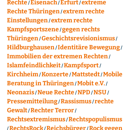
Rechte
Eisenach
Erfurt
extreme
Rechte Thüringen
extrem rechte
Einstellungen
extrem rechte
Kampfsportszene
gegen rechts
Thüringen
Geschichtsrevisionismus
Hildburghausen
Identitäre Bewegung
Immobilien der extremen Rechten
Islamfeindlichkeit
Kampfsport
Kirchheim
Konzerte
Mattstedt
Mobile
Beratung in Thüringen
Mobit e.V.
Neonazis
Neue Rechte
NPD
NSU
Pressemitteilung
Rassismus
rechte
Gewalt
Rechter Terror
Rechtsextremismus
Rechtspopulismus
RechtsRock
Reichsbürger
Rock gegen