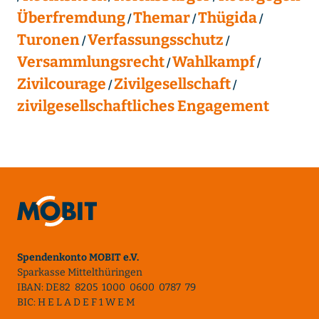
Überfremdung
Themar
Thügida
Turonen
Verfassungsschutz
Versammlungsrecht
Wahlkampf
Zivilcourage
Zivilgesellschaft
zivilgesellschaftliches Engagement
Spendenkonto MOBIT e.V.
Sparkasse Mittelthüringen
IBAN: DE82 8205 1000 0600 0787 79
BIC: H E L A D E F 1 W E M