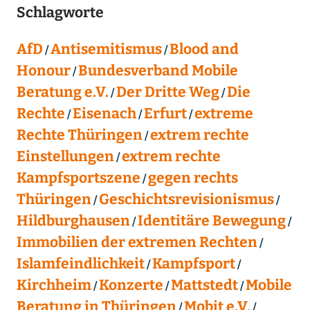
Schlagworte
AfD
Antisemitismus
Blood and
Honour
Bundesverband Mobile
Beratung e.V.
Der Dritte Weg
Die
Rechte
Eisenach
Erfurt
extreme
Rechte Thüringen
extrem rechte
Einstellungen
extrem rechte
Kampfsportszene
gegen rechts
Thüringen
Geschichtsrevisionismus
Hildburghausen
Identitäre Bewegung
Immobilien der extremen Rechten
Islamfeindlichkeit
Kampfsport
Kirchheim
Konzerte
Mattstedt
Mobile
Beratung in Thüringen
Mobit e.V.