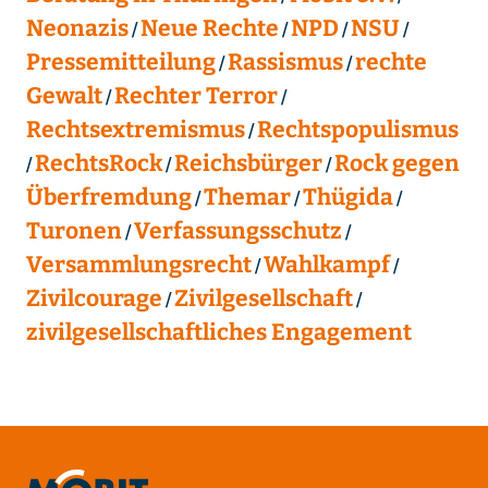
Neonazis
Neue Rechte
NPD
NSU
Pressemitteilung
Rassismus
rechte
Gewalt
Rechter Terror
Rechtsextremismus
Rechtspopulismus
RechtsRock
Reichsbürger
Rock gegen
Überfremdung
Themar
Thügida
Turonen
Verfassungsschutz
Versammlungsrecht
Wahlkampf
Zivilcourage
Zivilgesellschaft
zivilgesellschaftliches Engagement