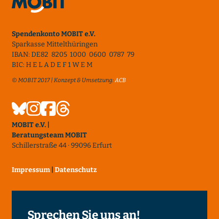
Spendenkonto MOBIT e.V.
Sparkasse Mittelthüringen
IBAN: DE82 8205 1000 0600 0787 79
BIC: H E L A D E F 1 W E M
© MOBIT 2017 | Konzept & Umsetzung:
ACB
MOBIT e.V. |
Beratungsteam MOBIT
Schillerstraße 44 · 99096 Erfurt
Impressum
|
Datenschutz
Sprechen Sie uns an!