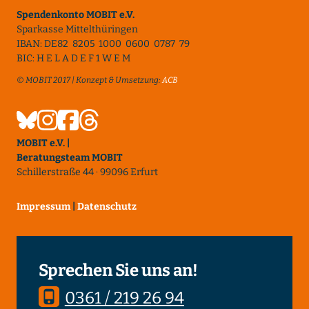
Spendenkonto MOBIT e.V.
Sparkasse Mittelthüringen
IBAN: DE82 8205 1000 0600 0787 79
BIC: H E L A D E F 1 W E M
© MOBIT 2017 | Konzept & Umsetzung:
ACB
MOBIT e.V. |
Beratungsteam MOBIT
Schillerstraße 44 · 99096 Erfurt
Impressum
|
Datenschutz
Sprechen Sie uns an!
0361 / 219 26 94