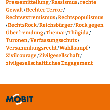
Pressemitteilung
Rassismus
rechte
Gewalt
Rechter Terror
Rechtsextremismus
Rechtspopulismus
RechtsRock
Reichsbürger
Rock gegen
Überfremdung
Themar
Thügida
Turonen
Verfassungsschutz
Versammlungsrecht
Wahlkampf
Zivilcourage
Zivilgesellschaft
zivilgesellschaftliches Engagement