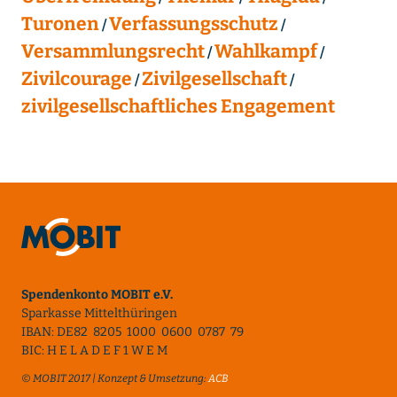
Turonen
Verfassungsschutz
Versammlungsrecht
Wahlkampf
Zivilcourage
Zivilgesellschaft
zivilgesellschaftliches Engagement
Spendenkonto MOBIT e.V.
Sparkasse Mittelthüringen
IBAN: DE82 8205 1000 0600 0787 79
BIC: H E L A D E F 1 W E M
© MOBIT 2017 | Konzept & Umsetzung:
ACB