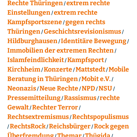
Rechte Thüringen
extrem rechte
Einstellungen
extrem rechte
Kampfsportszene
gegen rechts
Thüringen
Geschichtsrevisionismus
Hildburghausen
Identitäre Bewegung
Immobilien der extremen Rechten
Islamfeindlichkeit
Kampfsport
Kirchheim
Konzerte
Mattstedt
Mobile
Beratung in Thüringen
Mobit e.V.
Neonazis
Neue Rechte
NPD
NSU
Pressemitteilung
Rassismus
rechte
Gewalt
Rechter Terror
Rechtsextremismus
Rechtspopulismus
RechtsRock
Reichsbürger
Rock gegen
Überfremdung
Themar
Thügida