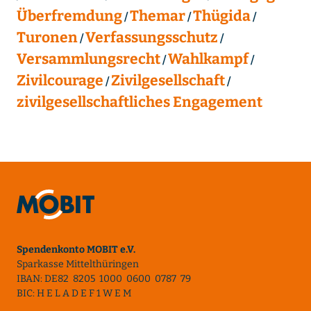
Überfremdung
Themar
Thügida
Turonen
Verfassungsschutz
Versammlungsrecht
Wahlkampf
Zivilcourage
Zivilgesellschaft
zivilgesellschaftliches Engagement
Spendenkonto MOBIT e.V.
Sparkasse Mittelthüringen
IBAN: DE82 8205 1000 0600 0787 79
BIC: H E L A D E F 1 W E M