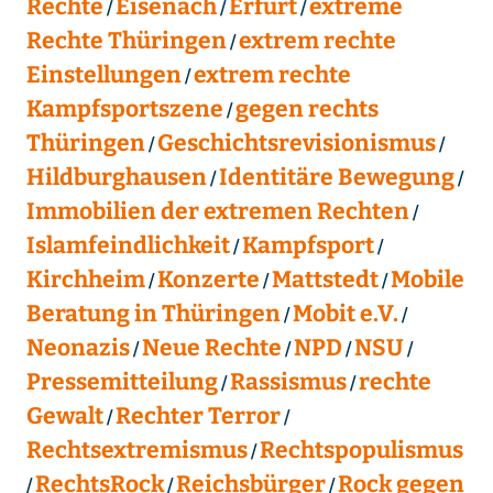
Rechte
Eisenach
Erfurt
extreme
Rechte Thüringen
extrem rechte
Einstellungen
extrem rechte
Kampfsportszene
gegen rechts
Thüringen
Geschichtsrevisionismus
Hildburghausen
Identitäre Bewegung
Immobilien der extremen Rechten
Islamfeindlichkeit
Kampfsport
Kirchheim
Konzerte
Mattstedt
Mobile
Beratung in Thüringen
Mobit e.V.
Neonazis
Neue Rechte
NPD
NSU
Pressemitteilung
Rassismus
rechte
Gewalt
Rechter Terror
Rechtsextremismus
Rechtspopulismus
RechtsRock
Reichsbürger
Rock gegen