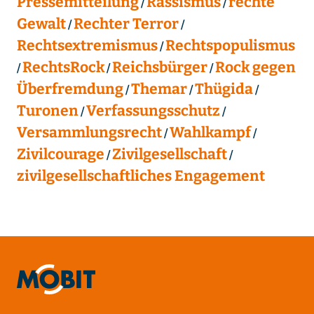
Pressemitteilung
Rassismus
rechte
Gewalt
Rechter Terror
Rechtsextremismus
Rechtspopulismus
RechtsRock
Reichsbürger
Rock gegen
Überfremdung
Themar
Thügida
Turonen
Verfassungsschutz
Versammlungsrecht
Wahlkampf
Zivilcourage
Zivilgesellschaft
zivilgesellschaftliches Engagement