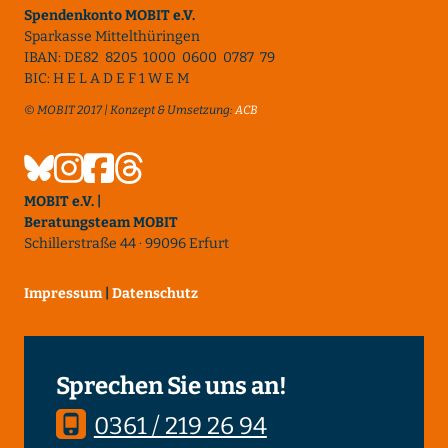
Spendenkonto MOBIT e.V.
Sparkasse Mittelthüringen
IBAN: DE82 8205 1000 0600 0787 79
BIC: H E L A D E F 1 W E M
© MOBIT 2017 | Konzept & Umsetzung:
ACB
MOBIT e.V. |
Beratungsteam MOBIT
Schillerstraße 44 · 99096 Erfurt
Impressum
|
Datenschutz
Sprechen Sie uns an!
0361 / 219 26 94