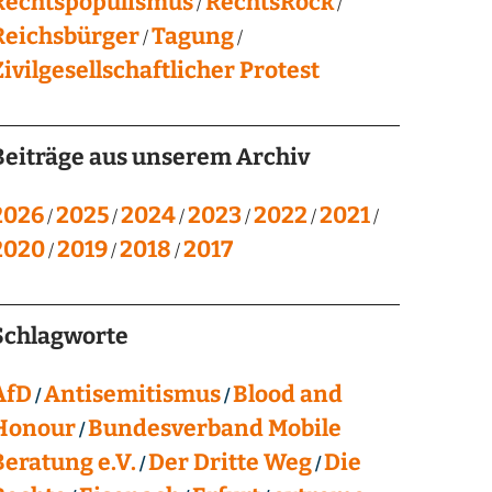
Rechtspopulismus
RechtsRock
Reichsbürger
Tagung
Zivilgesellschaftlicher Protest
Beiträge aus unserem Archiv
2026
2025
2024
2023
2022
2021
2020
2019
2018
2017
Schlagworte
AfD
Antisemitismus
Blood and
Honour
Bundesverband Mobile
Beratung e.V.
Der Dritte Weg
Die