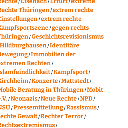
Rechte
Eisenach
Erfurt
extreme
Rechte Thüringen
extrem rechte
Einstellungen
extrem rechte
Kampfsportszene
gegen rechts
Thüringen
Geschichtsrevisionismus
Hildburghausen
Identitäre
Bewegung
Immobilien der
extremen Rechten
Islamfeindlichkeit
Kampfsport
Kirchheim
Konzerte
Mattstedt
Mobile Beratung in Thüringen
Mobit
.V.
Neonazis
Neue Rechte
NPD
NSU
Pressemitteilung
Rassismus
rechte Gewalt
Rechter Terror
Rechtsextremismus