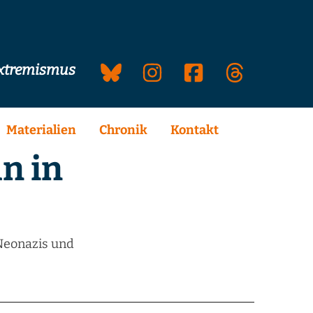
extremismus
Materialien
Chronik
Kontakt
n in
 Neonazis und