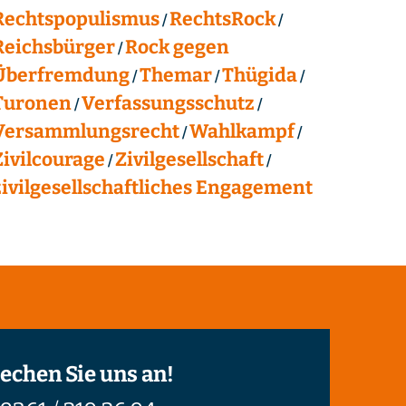
Rechtspopulismus
RechtsRock
Reichsbürger
Rock gegen
Überfremdung
Themar
Thügida
Turonen
Verfassungsschutz
Versammlungsrecht
Wahlkampf
Zivilcourage
Zivilgesellschaft
zivilgesellschaftliches Engagement
echen Sie uns an!