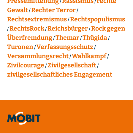
Pressemitteilung
Rassismus
rechte
Gewalt
Rechter Terror
Rechtsextremismus
Rechtspopulismus
RechtsRock
Reichsbürger
Rock gegen
Überfremdung
Themar
Thügida
Turonen
Verfassungsschutz
Versammlungsrecht
Wahlkampf
Zivilcourage
Zivilgesellschaft
zivilgesellschaftliches Engagement