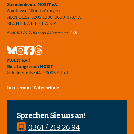
Spendenkonto MOBIT e.V.
Sparkasse Mittelthüringen
IBAN: DE82 8205 1000 0600 0787 79
BIC: H E L A D E F 1 W E M
© MOBIT 2017 | Konzept & Umsetzung:
ACB
MOBIT e.V. |
Beratungsteam MOBIT
Schillerstraße 44 · 99096 Erfurt
Impressum
|
Datenschutz
Sprechen Sie uns an!
0361 / 219 26 94