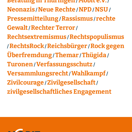
Beratung in Thüringen
Mobit e.V.
Neonazis
Neue Rechte
NPD
NSU
Pressemitteilung
Rassismus
rechte
Gewalt
Rechter Terror
Rechtsextremismus
Rechtspopulismus
RechtsRock
Reichsbürger
Rock gegen
Überfremdung
Themar
Thügida
Turonen
Verfassungsschutz
Versammlungsrecht
Wahlkampf
Zivilcourage
Zivilgesellschaft
zivilgesellschaftliches Engagement