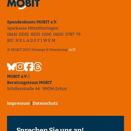
Spendenkonto MOBIT e.V.
Sparkasse Mittelthüringen
IBAN: DE82 8205 1000 0600 0787 79
BIC: H E L A D E F 1 W E M
© MOBIT 2017 | Konzept & Umsetzung:
ACB
MOBIT e.V. |
Beratungsteam MOBIT
Schillerstraße 44 · 99096 Erfurt
Impressum
|
Datenschutz
Sprechen Sie uns an!