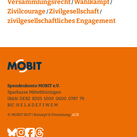
Versammlungsrecht
Wahlkampf
Zivilcourage
Zivilgesellschaft
zivilgesellschaftliches Engagement
Spendenkonto MOBIT e.V.
Sparkasse Mittelthüringen
IBAN: DE82 8205 1000 0600 0787 79
BIC: H E L A D E F 1 W E M
© MOBIT 2017 | Konzept & Umsetzung:
ACB