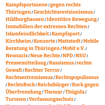
Kampfsportszene
gegen rechts
Thüringen
Geschichtsrevisionismus
Hildburghausen
Identitäre Bewegung
Immobilien der extremen Rechten
Islamfeindlichkeit
Kampfsport
Kirchheim
Konzerte
Mattstedt
Mobile
Beratung in Thüringen
Mobit e.V.
Neonazis
Neue Rechte
NPD
NSU
Pressemitteilung
Rassismus
rechte
Gewalt
Rechter Terror
Rechtsextremismus
Rechtspopulismus
RechtsRock
Reichsbürger
Rock gegen
Überfremdung
Themar
Thügida
Turonen
Verfassungsschutz