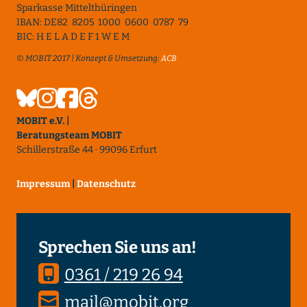
Sparkasse Mittelthüringen
IBAN: DE82 8205 1000 0600 0787 79
BIC: H E L A D E F 1 W E M
© MOBIT 2017 | Konzept & Umsetzung:
ACB
MOBIT e.V. |
Beratungsteam MOBIT
Schillerstraße 44 · 99096 Erfurt
Impressum
|
Datenschutz
Sprechen Sie uns an!
0361 / 219 26 94
mail@mobit.org