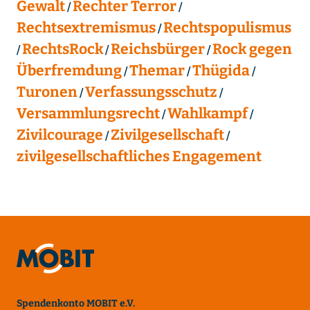
Gewalt
Rechter Terror
Rechtsextremismus
Rechtspopulismus
RechtsRock
Reichsbürger
Rock gegen
Überfremdung
Themar
Thügida
Turonen
Verfassungsschutz
Versammlungsrecht
Wahlkampf
Zivilcourage
Zivilgesellschaft
zivilgesellschaftliches Engagement
Spendenkonto MOBIT e.V.