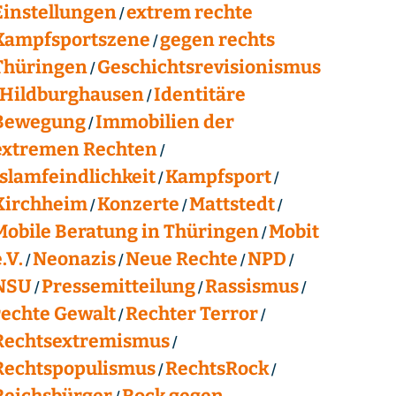
Einstellungen
extrem rechte
Kampfsportszene
gegen rechts
Thüringen
Geschichtsrevisionismus
Hildburghausen
Identitäre
Bewegung
Immobilien der
extremen Rechten
Islamfeindlichkeit
Kampfsport
Kirchheim
Konzerte
Mattstedt
Mobile Beratung in Thüringen
Mobit
.V.
Neonazis
Neue Rechte
NPD
NSU
Pressemitteilung
Rassismus
rechte Gewalt
Rechter Terror
Rechtsextremismus
Rechtspopulismus
RechtsRock
Reichsbürger
Rock gegen