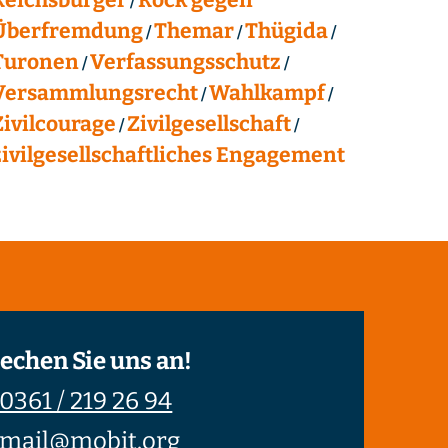
Überfremdung
Themar
Thügida
Turonen
Verfassungsschutz
Versammlungsrecht
Wahlkampf
Zivilcourage
Zivilgesellschaft
zivilgesellschaftliches Engagement
echen Sie uns an!
0361 / 219 26 94
mail@mobit.org