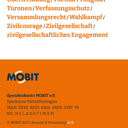
Turonen
Verfassungsschutz
Versammlungsrecht
Wahlkampf
Zivilcourage
Zivilgesellschaft
zivilgesellschaftliches Engagement
Spendenkonto MOBIT e.V.
Sparkasse Mittelthüringen
IBAN: DE82 8205 1000 0600 0787 79
BIC: H E L A D E F 1 W E M
© MOBIT 2017 | Konzept & Umsetzung:
ACB