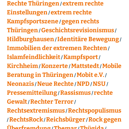
Rechte Thüringen
extrem rechte
Einstellungen
extrem rechte
Kampfsportszene
gegen rechts
Thüringen
Geschichtsrevisionismus
Hildburghausen
Identitäre Bewegung
Immobilien der extremen Rechten
Islamfeindlichkeit
Kampfsport
Kirchheim
Konzerte
Mattstedt
Mobile
Beratung in Thüringen
Mobit e.V.
Neonazis
Neue Rechte
NPD
NSU
Pressemitteilung
Rassismus
rechte
Gewalt
Rechter Terror
Rechtsextremismus
Rechtspopulismus
RechtsRock
Reichsbürger
Rock gegen
Überfremdung
Themar
Thügida