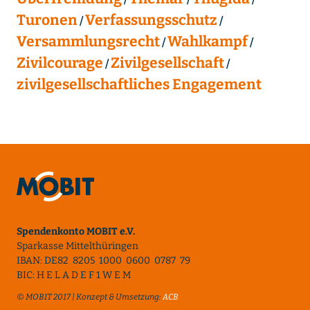
Turonen
Verfassungsschutz
Versammlungsrecht
Wahlkampf
Zivilcourage
Zivilgesellschaft
zivilgesellschaftliches Engagement
Spendenkonto MOBIT e.V.
Sparkasse Mittelthüringen
IBAN: DE82 8205 1000 0600 0787 79
BIC: H E L A D E F 1 W E M
© MOBIT 2017 | Konzept & Umsetzung:
ACB