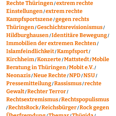
Rechte Thüringen
extrem rechte
Einstellungen
extrem rechte
Kampfsportszene
gegen rechts
Thüringen
Geschichtsrevisionismus
Hildburghausen
Identitäre Bewegung
Immobilien der extremen Rechten
Islamfeindlichkeit
Kampfsport
Kirchheim
Konzerte
Mattstedt
Mobile
Beratung in Thüringen
Mobit e.V.
Neonazis
Neue Rechte
NPD
NSU
Pressemitteilung
Rassismus
rechte
Gewalt
Rechter Terror
Rechtsextremismus
Rechtspopulismus
RechtsRock
Reichsbürger
Rock gegen
Überfremdung
Themar
Thügida