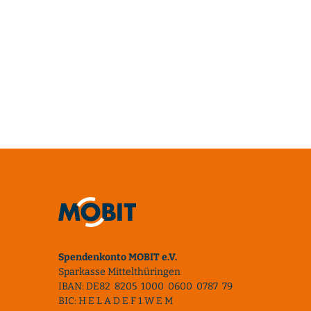
Spendenkonto MOBIT e.V.
Sparkasse Mittelthüringen
IBAN: DE82 8205 1000 0600 0787 79
BIC: H E L A D E F 1 W E M