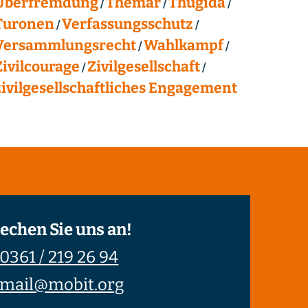
Überfremdung
Themar
Thügida
Turonen
Verfassungsschutz
Versammlungsrecht
Wahlkampf
Zivilcourage
Zivilgesellschaft
zivilgesellschaftliches Engagement
echen Sie uns an!
0361 / 219 26 94
mail@mobit.org