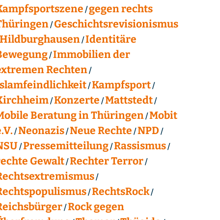
Kampfsportszene
gegen rechts
Thüringen
Geschichtsrevisionismus
Hildburghausen
Identitäre
Bewegung
Immobilien der
extremen Rechten
Islamfeindlichkeit
Kampfsport
Kirchheim
Konzerte
Mattstedt
Mobile Beratung in Thüringen
Mobit
.V.
Neonazis
Neue Rechte
NPD
NSU
Pressemitteilung
Rassismus
rechte Gewalt
Rechter Terror
Rechtsextremismus
Rechtspopulismus
RechtsRock
Reichsbürger
Rock gegen