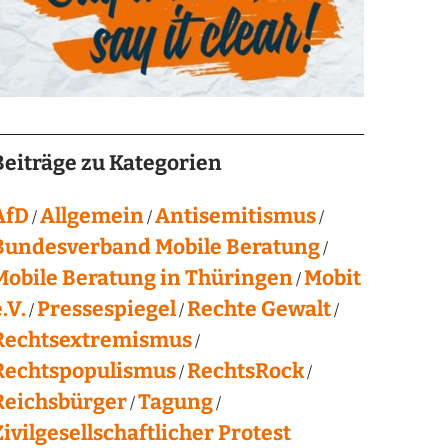
Beiträge zu Kategorien
AfD
Allgemein
Antisemitismus
Bundesverband Mobile Beratung
Mobile Beratung in Thüringen
Mobit
.V.
Pressespiegel
Rechte Gewalt
Rechtsextremismus
Rechtspopulismus
RechtsRock
Reichsbürger
Tagung
Zivilgesellschaftlicher Protest