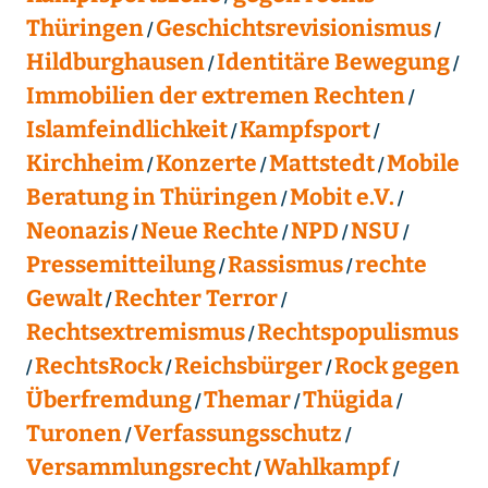
Thüringen
Geschichtsrevisionismus
Hildburghausen
Identitäre Bewegung
Immobilien der extremen Rechten
Islamfeindlichkeit
Kampfsport
Kirchheim
Konzerte
Mattstedt
Mobile
Beratung in Thüringen
Mobit e.V.
Neonazis
Neue Rechte
NPD
NSU
Pressemitteilung
Rassismus
rechte
Gewalt
Rechter Terror
Rechtsextremismus
Rechtspopulismus
RechtsRock
Reichsbürger
Rock gegen
Überfremdung
Themar
Thügida
Turonen
Verfassungsschutz
Versammlungsrecht
Wahlkampf