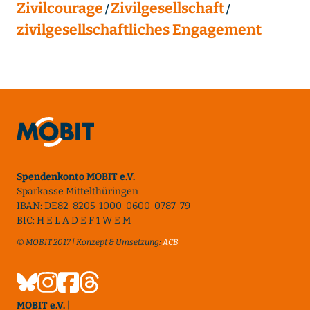
Zivilcourage
Zivilgesellschaft
zivilgesellschaftliches Engagement
Spendenkonto MOBIT e.V.
Sparkasse Mittelthüringen
IBAN: DE82 8205 1000 0600 0787 79
BIC: H E L A D E F 1 W E M
© MOBIT 2017 | Konzept & Umsetzung:
ACB
MOBIT e.V. |