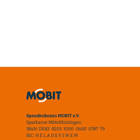
Spendenkonto MOBIT e.V.
Sparkasse Mittelthüringen
IBAN: DE82 8205 1000 0600 0787 79
BIC: H E L A D E F 1 W E M