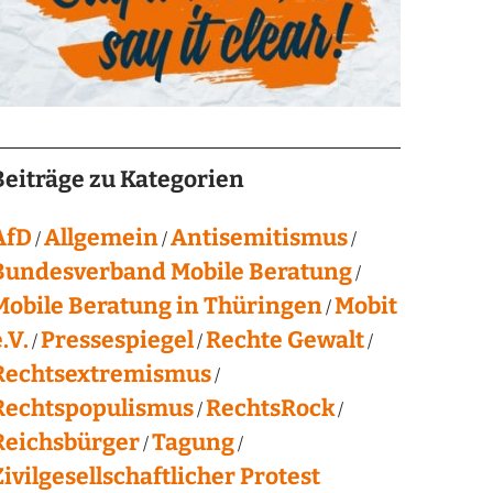
Beiträge zu Kategorien
AfD
Allgemein
Antisemitismus
Bundesverband Mobile Beratung
Mobile Beratung in Thüringen
Mobit
.V.
Pressespiegel
Rechte Gewalt
Rechtsextremismus
Rechtspopulismus
RechtsRock
Reichsbürger
Tagung
Zivilgesellschaftlicher Protest