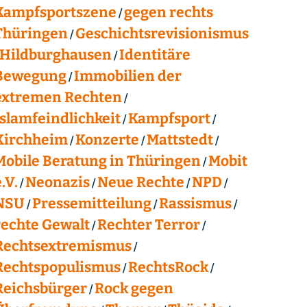
Kampfsportszene
gegen rechts
Thüringen
Geschichtsrevisionismus
Hildburghausen
Identitäre
Bewegung
Immobilien der
extremen Rechten
Islamfeindlichkeit
Kampfsport
Kirchheim
Konzerte
Mattstedt
Mobile Beratung in Thüringen
Mobit
.V.
Neonazis
Neue Rechte
NPD
NSU
Pressemitteilung
Rassismus
rechte Gewalt
Rechter Terror
Rechtsextremismus
Rechtspopulismus
RechtsRock
Reichsbürger
Rock gegen