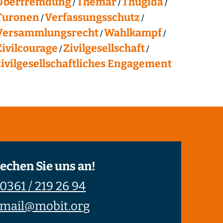
Überfremdung
Themar
Thügida
Turonen
Verfassungsschutz
Versammlungsrecht
Wahlkampf
Zivilcourage
Zivilgesellschaft
zivilgesellschaftliches Engagement
echen Sie uns an!
0361 / 219 26 94
mail@mobit.org