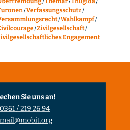
Überfremdung
Themar
Thügida
Turonen
Verfassungsschutz
Versammlungsrecht
Wahlkampf
Zivilcourage
Zivilgesellschaft
zivilgesellschaftliches Engagement
echen Sie uns an!
0361 / 219 26 94
mail@mobit.org