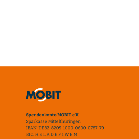
Spendenkonto MOBIT e.V.
Sparkasse Mittelthüringen
IBAN: DE82 8205 1000 0600 0787 79
BIC: H E L A D E F 1 W E M