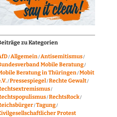
Beiträge zu Kategorien
AfD
Allgemein
Antisemitismus
Bundesverband Mobile Beratung
Mobile Beratung in Thüringen
Mobit
.V.
Pressespiegel
Rechte Gewalt
Rechtsextremismus
Rechtspopulismus
RechtsRock
Reichsbürger
Tagung
Zivilgesellschaftlicher Protest