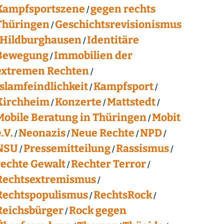
Kampfsportszene
gegen rechts
Thüringen
Geschichtsrevisionismus
Hildburghausen
Identitäre
Bewegung
Immobilien der
extremen Rechten
Islamfeindlichkeit
Kampfsport
Kirchheim
Konzerte
Mattstedt
Mobile Beratung in Thüringen
Mobit
.V.
Neonazis
Neue Rechte
NPD
NSU
Pressemitteilung
Rassismus
rechte Gewalt
Rechter Terror
Rechtsextremismus
Rechtspopulismus
RechtsRock
Reichsbürger
Rock gegen