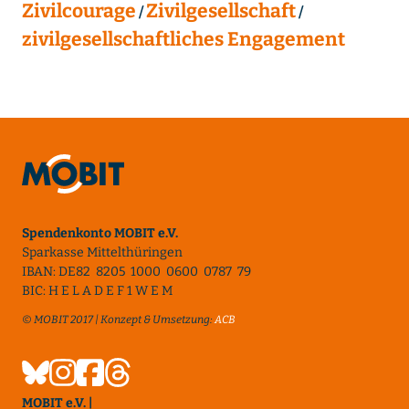
Zivilcourage
Zivilgesellschaft
zivilgesellschaftliches Engagement
Spendenkonto MOBIT e.V.
Sparkasse Mittelthüringen
IBAN: DE82 8205 1000 0600 0787 79
BIC: H E L A D E F 1 W E M
© MOBIT 2017 | Konzept & Umsetzung:
ACB
MOBIT e.V. |