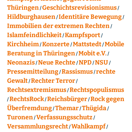
Thüringen
Geschichtsrevisionismus
Hildburghausen
Identitäre Bewegung
Immobilien der extremen Rechten
Islamfeindlichkeit
Kampfsport
Kirchheim
Konzerte
Mattstedt
Mobile
Beratung in Thüringen
Mobit e.V.
Neonazis
Neue Rechte
NPD
NSU
Pressemitteilung
Rassismus
rechte
Gewalt
Rechter Terror
Rechtsextremismus
Rechtspopulismus
RechtsRock
Reichsbürger
Rock gegen
Überfremdung
Themar
Thügida
Turonen
Verfassungsschutz
Versammlungsrecht
Wahlkampf