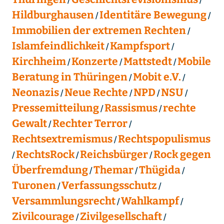
Hildburghausen
Identitäre Bewegung
Immobilien der extremen Rechten
Islamfeindlichkeit
Kampfsport
Kirchheim
Konzerte
Mattstedt
Mobile
Beratung in Thüringen
Mobit e.V.
Neonazis
Neue Rechte
NPD
NSU
Pressemitteilung
Rassismus
rechte
Gewalt
Rechter Terror
Rechtsextremismus
Rechtspopulismus
RechtsRock
Reichsbürger
Rock gegen
Überfremdung
Themar
Thügida
Turonen
Verfassungsschutz
Versammlungsrecht
Wahlkampf
Zivilcourage
Zivilgesellschaft