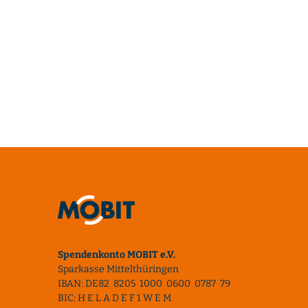
Spendenkonto MOBIT e.V.
Sparkasse Mittelthüringen
IBAN: DE82 8205 1000 0600 0787 79
BIC: H E L A D E F 1 W E M