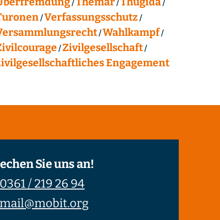
Überfremdung
Themar
Thügida
Turonen
Verfassungsschutz
Versammlungsrecht
Wahlkampf
Zivilcourage
Zivilgesellschaft
zivilgesellschaftliches Engagement
echen Sie uns an!
0361 / 219 26 94
mail@mobit.org