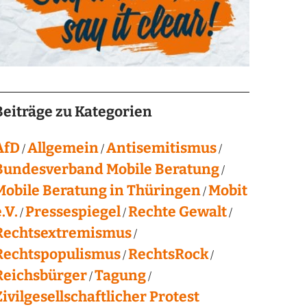
Beiträge zu Kategorien
AfD
Allgemein
Antisemitismus
Bundesverband Mobile Beratung
Mobile Beratung in Thüringen
Mobit
.V.
Pressespiegel
Rechte Gewalt
Rechtsextremismus
Rechtspopulismus
RechtsRock
Reichsbürger
Tagung
Zivilgesellschaftlicher Protest