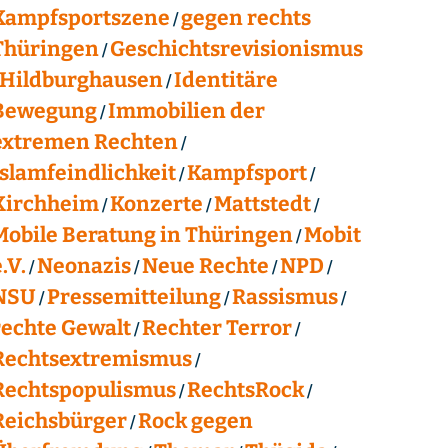
Kampfsportszene
gegen rechts
Thüringen
Geschichtsrevisionismus
Hildburghausen
Identitäre
Bewegung
Immobilien der
extremen Rechten
Islamfeindlichkeit
Kampfsport
Kirchheim
Konzerte
Mattstedt
Mobile Beratung in Thüringen
Mobit
.V.
Neonazis
Neue Rechte
NPD
NSU
Pressemitteilung
Rassismus
rechte Gewalt
Rechter Terror
Rechtsextremismus
Rechtspopulismus
RechtsRock
Reichsbürger
Rock gegen