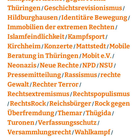
Thüringen
Geschichtsrevisionismus
Hildburghausen
Identitäre Bewegung
Immobilien der extremen Rechten
Islamfeindlichkeit
Kampfsport
Kirchheim
Konzerte
Mattstedt
Mobile
Beratung in Thüringen
Mobit e.V.
Neonazis
Neue Rechte
NPD
NSU
Pressemitteilung
Rassismus
rechte
Gewalt
Rechter Terror
Rechtsextremismus
Rechtspopulismus
RechtsRock
Reichsbürger
Rock gegen
Überfremdung
Themar
Thügida
Turonen
Verfassungsschutz
Versammlungsrecht
Wahlkampf