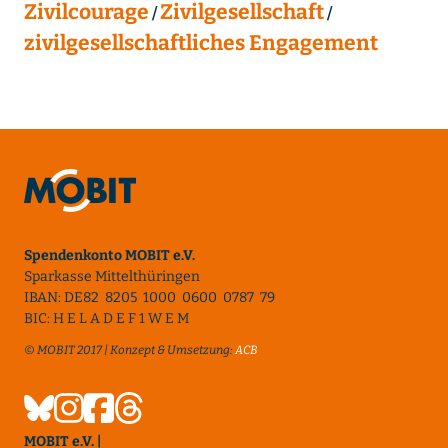
Zivilcourage
Zivilgesellschaft
zivilgesellschaftliches Engagement
Spendenkonto MOBIT e.V.
Sparkasse Mittelthüringen
IBAN: DE82 8205 1000 0600 0787 79
BIC: H E L A D E F 1 W E M
© MOBIT 2017 | Konzept & Umsetzung:
ACB
MOBIT e.V. |