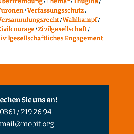
Überfremdung
Themar
Thügida
Turonen
Verfassungsschutz
Versammlungsrecht
Wahlkampf
Zivilcourage
Zivilgesellschaft
zivilgesellschaftliches Engagement
echen Sie uns an!
0361 / 219 26 94
mail@mobit.org