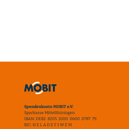
Spendenkonto MOBIT e.V.
Sparkasse Mittelthüringen
IBAN: DE82 8205 1000 0600 0787 79
BIC: H E L A D E F 1 W E M