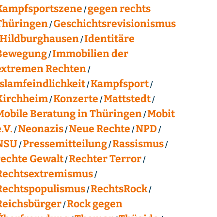
Kampfsportszene
gegen rechts
Thüringen
Geschichtsrevisionismus
Hildburghausen
Identitäre
Bewegung
Immobilien der
extremen Rechten
Islamfeindlichkeit
Kampfsport
Kirchheim
Konzerte
Mattstedt
Mobile Beratung in Thüringen
Mobit
.V.
Neonazis
Neue Rechte
NPD
NSU
Pressemitteilung
Rassismus
rechte Gewalt
Rechter Terror
Rechtsextremismus
Rechtspopulismus
RechtsRock
Reichsbürger
Rock gegen