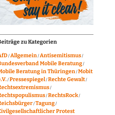
Beiträge zu Kategorien
AfD
Allgemein
Antisemitismus
Bundesverband Mobile Beratung
Mobile Beratung in Thüringen
Mobit
.V.
Pressespiegel
Rechte Gewalt
Rechtsextremismus
Rechtspopulismus
RechtsRock
Reichsbürger
Tagung
Zivilgesellschaftlicher Protest