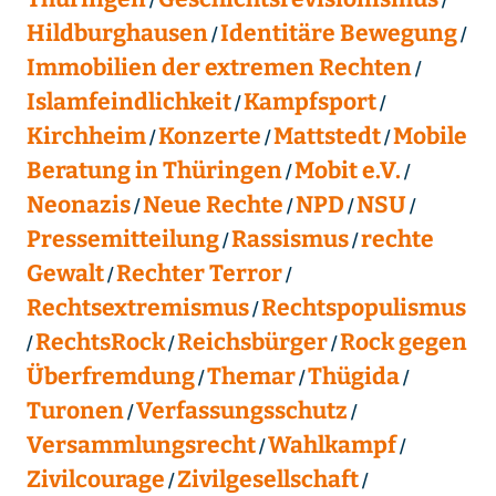
Hildburghausen
Identitäre Bewegung
Immobilien der extremen Rechten
Islamfeindlichkeit
Kampfsport
Kirchheim
Konzerte
Mattstedt
Mobile
Beratung in Thüringen
Mobit e.V.
Neonazis
Neue Rechte
NPD
NSU
Pressemitteilung
Rassismus
rechte
Gewalt
Rechter Terror
Rechtsextremismus
Rechtspopulismus
RechtsRock
Reichsbürger
Rock gegen
Überfremdung
Themar
Thügida
Turonen
Verfassungsschutz
Versammlungsrecht
Wahlkampf
Zivilcourage
Zivilgesellschaft