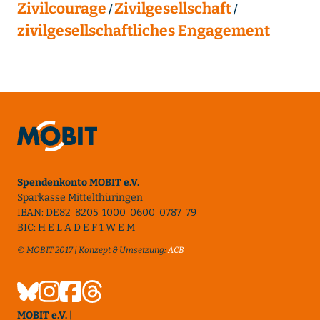
Zivilcourage
Zivilgesellschaft
zivilgesellschaftliches Engagement
Spendenkonto MOBIT e.V.
Sparkasse Mittelthüringen
IBAN: DE82 8205 1000 0600 0787 79
BIC: H E L A D E F 1 W E M
© MOBIT 2017 | Konzept & Umsetzung:
ACB
MOBIT e.V. |