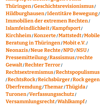
Thüringen
Geschichtsrevisionismus
Hildburghausen
Identitäre Bewegung
Immobilien der extremen Rechten
Islamfeindlichkeit
Kampfsport
Kirchheim
Konzerte
Mattstedt
Mobile
Beratung in Thüringen
Mobit e.V.
Neonazis
Neue Rechte
NPD
NSU
Pressemitteilung
Rassismus
rechte
Gewalt
Rechter Terror
Rechtsextremismus
Rechtspopulismus
RechtsRock
Reichsbürger
Rock gegen
Überfremdung
Themar
Thügida
Turonen
Verfassungsschutz
Versammlungsrecht
Wahlkampf