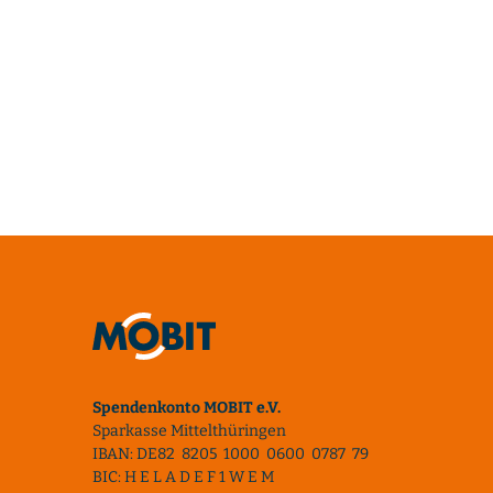
Spendenkonto MOBIT e.V.
Sparkasse Mittelthüringen
IBAN: DE82 8205 1000 0600 0787 79
BIC: H E L A D E F 1 W E M