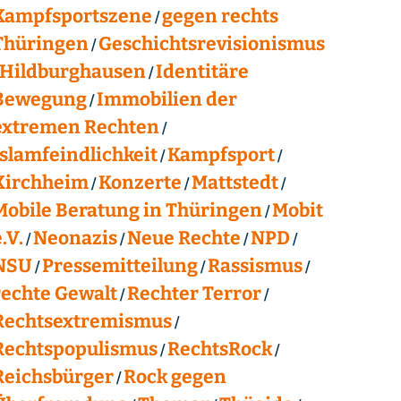
Kampfsportszene
gegen rechts
Thüringen
Geschichtsrevisionismus
Hildburghausen
Identitäre
Bewegung
Immobilien der
extremen Rechten
Islamfeindlichkeit
Kampfsport
Kirchheim
Konzerte
Mattstedt
Mobile Beratung in Thüringen
Mobit
.V.
Neonazis
Neue Rechte
NPD
NSU
Pressemitteilung
Rassismus
rechte Gewalt
Rechter Terror
Rechtsextremismus
Rechtspopulismus
RechtsRock
Reichsbürger
Rock gegen