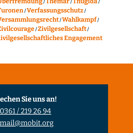
Überfremdung
Themar
Thügida
Turonen
Verfassungsschutz
Versammlungsrecht
Wahlkampf
Zivilcourage
Zivilgesellschaft
zivilgesellschaftliches Engagement
echen Sie uns an!
0361 / 219 26 94
mail@mobit.org