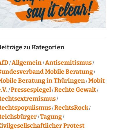
Beiträge zu Kategorien
AfD
Allgemein
Antisemitismus
Bundesverband Mobile Beratung
Mobile Beratung in Thüringen
Mobit
.V.
Pressespiegel
Rechte Gewalt
Rechtsextremismus
Rechtspopulismus
RechtsRock
Reichsbürger
Tagung
Zivilgesellschaftlicher Protest