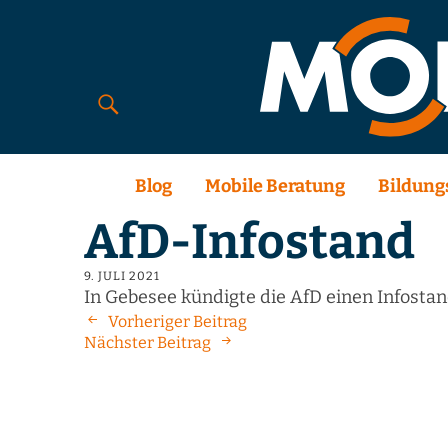
Blog
Mobile Beratung
Bildung
AfD-Infostand
9. JULI 2021
In Gebesee kündigte die AfD einen Infosta
Vorheriger Beitrag
Nächster Beitrag