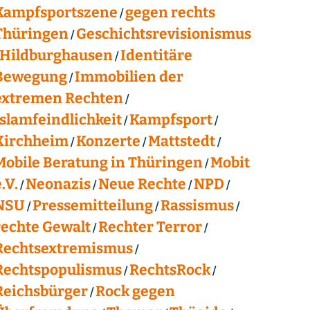
Kampfsportszene
gegen rechts
Thüringen
Geschichtsrevisionismus
Hildburghausen
Identitäre
Bewegung
Immobilien der
extremen Rechten
Islamfeindlichkeit
Kampfsport
Kirchheim
Konzerte
Mattstedt
Mobile Beratung in Thüringen
Mobit
.V.
Neonazis
Neue Rechte
NPD
NSU
Pressemitteilung
Rassismus
rechte Gewalt
Rechter Terror
Rechtsextremismus
Rechtspopulismus
RechtsRock
Reichsbürger
Rock gegen