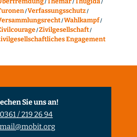
Überfremdung
Themar
Thügida
Turonen
Verfassungsschutz
Versammlungsrecht
Wahlkampf
Zivilcourage
Zivilgesellschaft
zivilgesellschaftliches Engagement
echen Sie uns an!
0361 / 219 26 94
mail@mobit.org