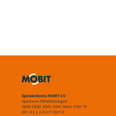
Spendenkonto MOBIT e.V.
Sparkasse Mittelthüringen
IBAN: DE82 8205 1000 0600 0787 79
BIC: H E L A D E F 1 W E M