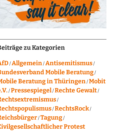
Beiträge zu Kategorien
AfD
Allgemein
Antisemitismus
Bundesverband Mobile Beratung
Mobile Beratung in Thüringen
Mobit
.V.
Pressespiegel
Rechte Gewalt
Rechtsextremismus
Rechtspopulismus
RechtsRock
Reichsbürger
Tagung
Zivilgesellschaftlicher Protest