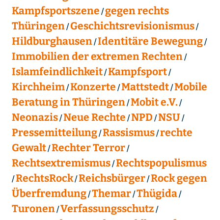
Kampfsportszene
gegen rechts
Thüringen
Geschichtsrevisionismus
Hildburghausen
Identitäre Bewegung
Immobilien der extremen Rechten
Islamfeindlichkeit
Kampfsport
Kirchheim
Konzerte
Mattstedt
Mobile
Beratung in Thüringen
Mobit e.V.
Neonazis
Neue Rechte
NPD
NSU
Pressemitteilung
Rassismus
rechte
Gewalt
Rechter Terror
Rechtsextremismus
Rechtspopulismus
RechtsRock
Reichsbürger
Rock gegen
Überfremdung
Themar
Thügida
Turonen
Verfassungsschutz