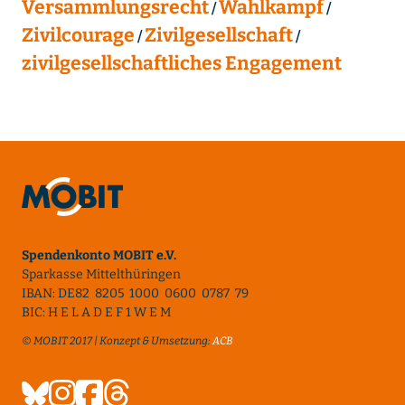
Versammlungsrecht
Wahlkampf
Zivilcourage
Zivilgesellschaft
zivilgesellschaftliches Engagement
Spendenkonto MOBIT e.V.
Sparkasse Mittelthüringen
IBAN: DE82 8205 1000 0600 0787 79
BIC: H E L A D E F 1 W E M
© MOBIT 2017 | Konzept & Umsetzung:
ACB