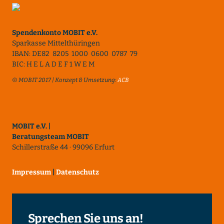
Spendenkonto MOBIT e.V.
Sparkasse Mittelthüringen
IBAN: DE82 8205 1000 0600 0787 79
BIC: H E L A D E F 1 W E M
© MOBIT 2017 | Konzept & Umsetzung:
ACB
MOBIT e.V. |
Beratungsteam MOBIT
Schillerstraße 44 · 99096 Erfurt
Impressum
|
Datenschutz
Sprechen Sie uns an!