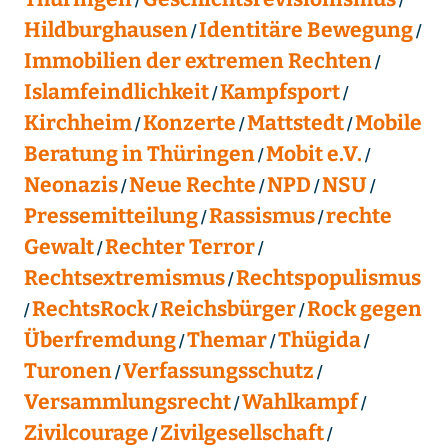
Hildburghausen
Identitäre Bewegung
Immobilien der extremen Rechten
Islamfeindlichkeit
Kampfsport
Kirchheim
Konzerte
Mattstedt
Mobile
Beratung in Thüringen
Mobit e.V.
Neonazis
Neue Rechte
NPD
NSU
Pressemitteilung
Rassismus
rechte
Gewalt
Rechter Terror
Rechtsextremismus
Rechtspopulismus
RechtsRock
Reichsbürger
Rock gegen
Überfremdung
Themar
Thügida
Turonen
Verfassungsschutz
Versammlungsrecht
Wahlkampf
Zivilcourage
Zivilgesellschaft