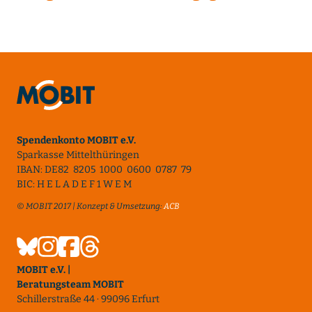
Spendenkonto MOBIT e.V.
Sparkasse Mittelthüringen
IBAN: DE82 8205 1000 0600 0787 79
BIC: H E L A D E F 1 W E M
© MOBIT 2017 | Konzept & Umsetzung:
ACB
MOBIT e.V. |
Beratungsteam MOBIT
Schillerstraße 44 · 99096 Erfurt