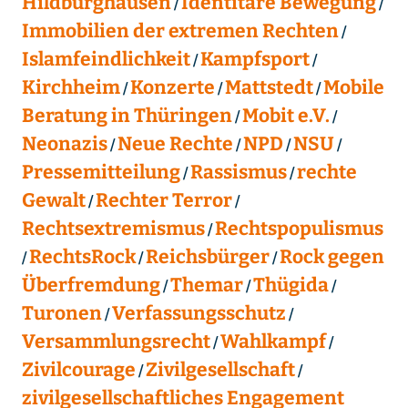
Hildburghausen
Identitäre Bewegung
Immobilien der extremen Rechten
Islamfeindlichkeit
Kampfsport
Kirchheim
Konzerte
Mattstedt
Mobile
Beratung in Thüringen
Mobit e.V.
Neonazis
Neue Rechte
NPD
NSU
Pressemitteilung
Rassismus
rechte
Gewalt
Rechter Terror
Rechtsextremismus
Rechtspopulismus
RechtsRock
Reichsbürger
Rock gegen
Überfremdung
Themar
Thügida
Turonen
Verfassungsschutz
Versammlungsrecht
Wahlkampf
Zivilcourage
Zivilgesellschaft
zivilgesellschaftliches Engagement