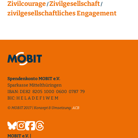
Zivilcourage
Zivilgesellschaft
zivilgesellschaftliches Engagement
Spendenkonto MOBIT e.V.
Sparkasse Mittelthüringen
IBAN: DE82 8205 1000 0600 0787 79
BIC: H E L A D E F 1 W E M
© MOBIT 2017 | Konzept & Umsetzung:
ACB
MOBIT e.V. |