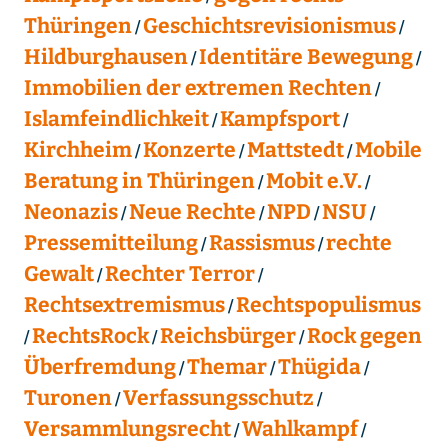
Thüringen
Geschichtsrevisionismus
Hildburghausen
Identitäre Bewegung
Immobilien der extremen Rechten
Islamfeindlichkeit
Kampfsport
Kirchheim
Konzerte
Mattstedt
Mobile
Beratung in Thüringen
Mobit e.V.
Neonazis
Neue Rechte
NPD
NSU
Pressemitteilung
Rassismus
rechte
Gewalt
Rechter Terror
Rechtsextremismus
Rechtspopulismus
RechtsRock
Reichsbürger
Rock gegen
Überfremdung
Themar
Thügida
Turonen
Verfassungsschutz
Versammlungsrecht
Wahlkampf