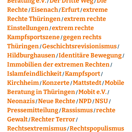
Beratung e.V.
Der Dritte Weg
Die
Rechte
Eisenach
Erfurt
extreme
Rechte Thüringen
extrem rechte
Einstellungen
extrem rechte
Kampfsportszene
gegen rechts
Thüringen
Geschichtsrevisionismus
Hildburghausen
Identitäre Bewegung
Immobilien der extremen Rechten
Islamfeindlichkeit
Kampfsport
Kirchheim
Konzerte
Mattstedt
Mobile
Beratung in Thüringen
Mobit e.V.
Neonazis
Neue Rechte
NPD
NSU
Pressemitteilung
Rassismus
rechte
Gewalt
Rechter Terror
Rechtsextremismus
Rechtspopulismus