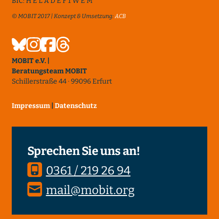
BIC: H E L A D E F 1 W E M
© MOBIT 2017 | Konzept & Umsetzung:
ACB
MOBIT e.V. |
Beratungsteam MOBIT
Schillerstraße 44 · 99096 Erfurt
Impressum
|
Datenschutz
Sprechen Sie uns an!
0361 / 219 26 94
mail@mobit.org