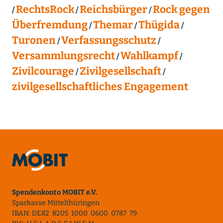
RechtsRock
Reichsbürger
Rock gegen
Überfremdung
Themar
Thügida
Turonen
Verfassungsschutz
Versammlungsrecht
Wahlkampf
Zivilcourage
Zivilgesellschaft
zivilgesellschaftliches Engagement
Spendenkonto MOBIT e.V.
Sparkasse Mittelthüringen
IBAN: DE82 8205 1000 0600 0787 79