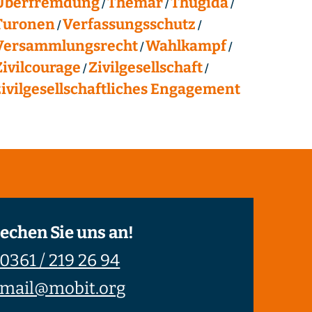
Überfremdung
Themar
Thügida
Turonen
Verfassungsschutz
Versammlungsrecht
Wahlkampf
Zivilcourage
Zivilgesellschaft
zivilgesellschaftliches Engagement
echen Sie uns an!
0361 / 219 26 94
mail@mobit.org