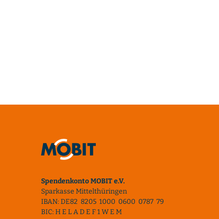
Spendenkonto MOBIT e.V.
Sparkasse Mittelthüringen
IBAN: DE82 8205 1000 0600 0787 79
BIC: H E L A D E F 1 W E M