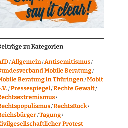
Beiträge zu Kategorien
AfD
Allgemein
Antisemitismus
Bundesverband Mobile Beratung
Mobile Beratung in Thüringen
Mobit
.V.
Pressespiegel
Rechte Gewalt
Rechtsextremismus
Rechtspopulismus
RechtsRock
Reichsbürger
Tagung
Zivilgesellschaftlicher Protest