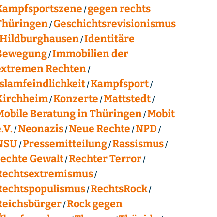
Kampfsportszene
gegen rechts
Thüringen
Geschichtsrevisionismus
Hildburghausen
Identitäre
Bewegung
Immobilien der
extremen Rechten
Islamfeindlichkeit
Kampfsport
Kirchheim
Konzerte
Mattstedt
Mobile Beratung in Thüringen
Mobit
.V.
Neonazis
Neue Rechte
NPD
NSU
Pressemitteilung
Rassismus
rechte Gewalt
Rechter Terror
Rechtsextremismus
Rechtspopulismus
RechtsRock
Reichsbürger
Rock gegen