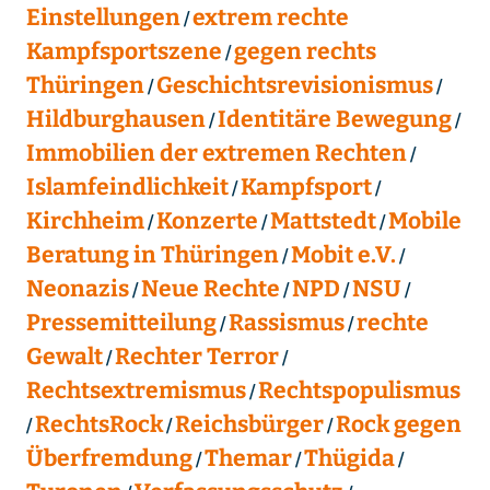
Einstellungen
extrem rechte
Kampfsportszene
gegen rechts
Thüringen
Geschichtsrevisionismus
Hildburghausen
Identitäre Bewegung
Immobilien der extremen Rechten
Islamfeindlichkeit
Kampfsport
Kirchheim
Konzerte
Mattstedt
Mobile
Beratung in Thüringen
Mobit e.V.
Neonazis
Neue Rechte
NPD
NSU
Pressemitteilung
Rassismus
rechte
Gewalt
Rechter Terror
Rechtsextremismus
Rechtspopulismus
RechtsRock
Reichsbürger
Rock gegen
Überfremdung
Themar
Thügida