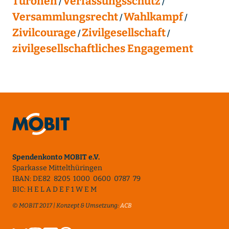
Turonen
Verfassungsschutz
Versammlungsrecht
Wahlkampf
Zivilcourage
Zivilgesellschaft
zivilgesellschaftliches Engagement
Spendenkonto MOBIT e.V.
Sparkasse Mittelthüringen
IBAN: DE82 8205 1000 0600 0787 79
BIC: H E L A D E F 1 W E M
© MOBIT 2017 | Konzept & Umsetzung:
ACB