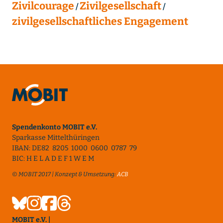
Zivilcourage
Zivilgesellschaft
zivilgesellschaftliches Engagement
Spendenkonto MOBIT e.V.
Sparkasse Mittelthüringen
IBAN: DE82 8205 1000 0600 0787 79
BIC: H E L A D E F 1 W E M
© MOBIT 2017 | Konzept & Umsetzung:
ACB
MOBIT e.V. |