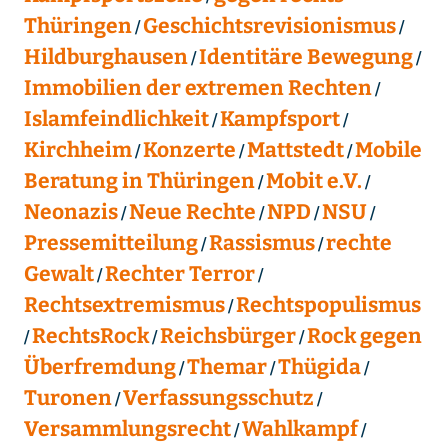
Thüringen
Geschichtsrevisionismus
Hildburghausen
Identitäre Bewegung
Immobilien der extremen Rechten
Islamfeindlichkeit
Kampfsport
Kirchheim
Konzerte
Mattstedt
Mobile
Beratung in Thüringen
Mobit e.V.
Neonazis
Neue Rechte
NPD
NSU
Pressemitteilung
Rassismus
rechte
Gewalt
Rechter Terror
Rechtsextremismus
Rechtspopulismus
RechtsRock
Reichsbürger
Rock gegen
Überfremdung
Themar
Thügida
Turonen
Verfassungsschutz
Versammlungsrecht
Wahlkampf