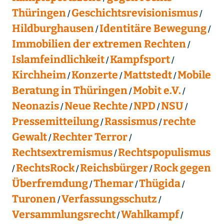
Thüringen
Geschichtsrevisionismus
Hildburghausen
Identitäre Bewegung
Immobilien der extremen Rechten
Islamfeindlichkeit
Kampfsport
Kirchheim
Konzerte
Mattstedt
Mobile
Beratung in Thüringen
Mobit e.V.
Neonazis
Neue Rechte
NPD
NSU
Pressemitteilung
Rassismus
rechte
Gewalt
Rechter Terror
Rechtsextremismus
Rechtspopulismus
RechtsRock
Reichsbürger
Rock gegen
Überfremdung
Themar
Thügida
Turonen
Verfassungsschutz
Versammlungsrecht
Wahlkampf