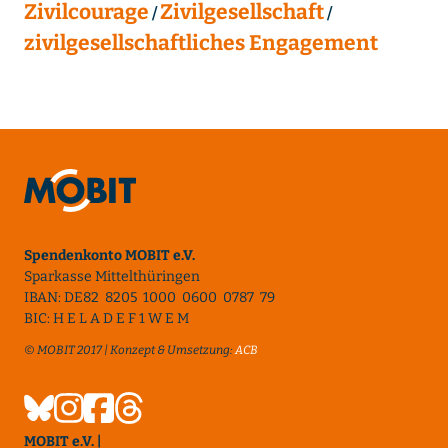
Zivilcourage
Zivilgesellschaft
zivilgesellschaftliches Engagement
Spendenkonto MOBIT e.V.
Sparkasse Mittelthüringen
IBAN: DE82 8205 1000 0600 0787 79
BIC: H E L A D E F 1 W E M
© MOBIT 2017 | Konzept & Umsetzung:
ACB
MOBIT e.V. |