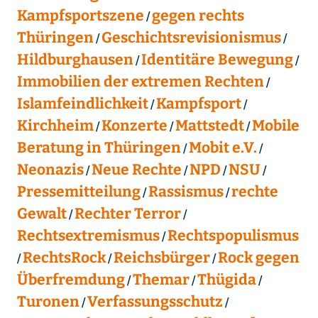
Kampfsportszene
gegen rechts
Thüringen
Geschichtsrevisionismus
Hildburghausen
Identitäre Bewegung
Immobilien der extremen Rechten
Islamfeindlichkeit
Kampfsport
Kirchheim
Konzerte
Mattstedt
Mobile
Beratung in Thüringen
Mobit e.V.
Neonazis
Neue Rechte
NPD
NSU
Pressemitteilung
Rassismus
rechte
Gewalt
Rechter Terror
Rechtsextremismus
Rechtspopulismus
RechtsRock
Reichsbürger
Rock gegen
Überfremdung
Themar
Thügida
Turonen
Verfassungsschutz