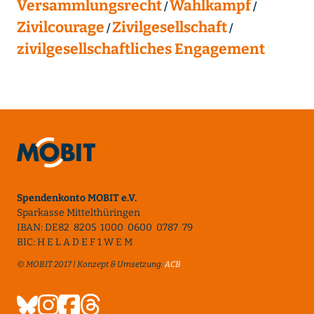
Versammlungsrecht
Wahlkampf
Zivilcourage
Zivilgesellschaft
zivilgesellschaftliches Engagement
Spendenkonto MOBIT e.V.
Sparkasse Mittelthüringen
IBAN: DE82 8205 1000 0600 0787 79
BIC: H E L A D E F 1 W E M
© MOBIT 2017 | Konzept & Umsetzung:
ACB