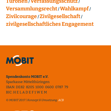
Turonen
Verfassungsschutz
Versammlungsrecht
Wahlkampf
Zivilcourage
Zivilgesellschaft
zivilgesellschaftliches Engagement
Spendenkonto MOBIT e.V.
Sparkasse Mittelthüringen
IBAN: DE82 8205 1000 0600 0787 79
BIC: H E L A D E F 1 W E M
© MOBIT 2017 | Konzept & Umsetzung:
ACB