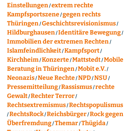
Einstellungen
extrem rechte
Kampfsportszene
gegen rechts
Thüringen
Geschichtsrevisionismus
Hildburghausen
Identitäre Bewegung
Immobilien der extremen Rechten
Islamfeindlichkeit
Kampfsport
Kirchheim
Konzerte
Mattstedt
Mobile
Beratung in Thüringen
Mobit e.V.
Neonazis
Neue Rechte
NPD
NSU
Pressemitteilung
Rassismus
rechte
Gewalt
Rechter Terror
Rechtsextremismus
Rechtspopulismus
RechtsRock
Reichsbürger
Rock gegen
Überfremdung
Themar
Thügida