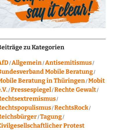
Beiträge zu Kategorien
AfD
Allgemein
Antisemitismus
Bundesverband Mobile Beratung
Mobile Beratung in Thüringen
Mobit
.V.
Pressespiegel
Rechte Gewalt
Rechtsextremismus
Rechtspopulismus
RechtsRock
Reichsbürger
Tagung
Zivilgesellschaftlicher Protest