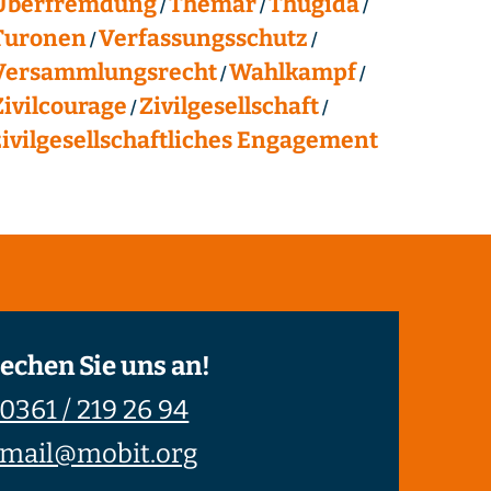
Überfremdung
Themar
Thügida
Turonen
Verfassungsschutz
Versammlungsrecht
Wahlkampf
Zivilcourage
Zivilgesellschaft
zivilgesellschaftliches Engagement
echen Sie uns an!
0361 / 219 26 94
mail@mobit.org