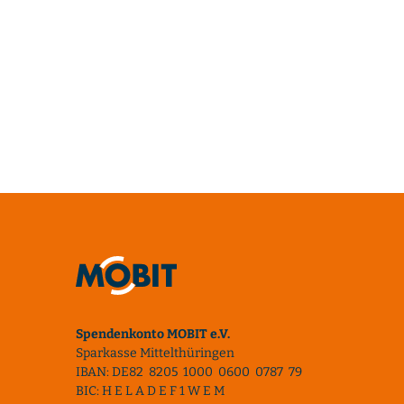
Spendenkonto MOBIT e.V.
Sparkasse Mittelthüringen
IBAN: DE82 8205 1000 0600 0787 79
BIC: H E L A D E F 1 W E M