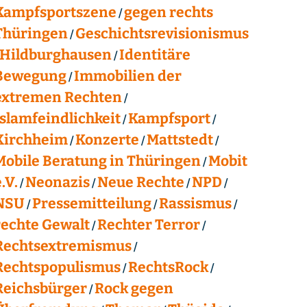
Kampfsportszene
gegen rechts
Thüringen
Geschichtsrevisionismus
Hildburghausen
Identitäre
Bewegung
Immobilien der
extremen Rechten
Islamfeindlichkeit
Kampfsport
Kirchheim
Konzerte
Mattstedt
Mobile Beratung in Thüringen
Mobit
.V.
Neonazis
Neue Rechte
NPD
NSU
Pressemitteilung
Rassismus
rechte Gewalt
Rechter Terror
Rechtsextremismus
Rechtspopulismus
RechtsRock
Reichsbürger
Rock gegen