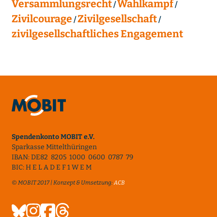
Versammlungsrecht
Wahlkampf
Zivilcourage
Zivilgesellschaft
zivilgesellschaftliches Engagement
Spendenkonto MOBIT e.V.
Sparkasse Mittelthüringen
IBAN: DE82 8205 1000 0600 0787 79
BIC: H E L A D E F 1 W E M
© MOBIT 2017 | Konzept & Umsetzung:
ACB