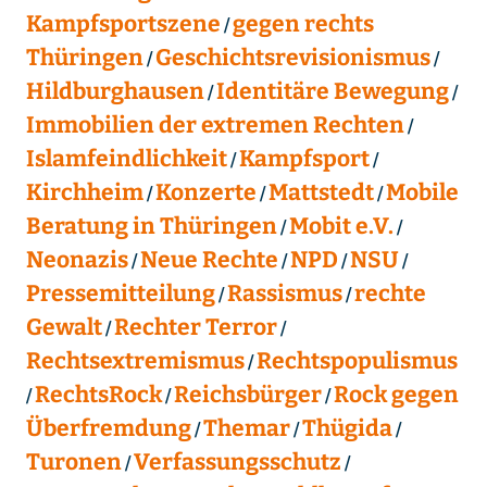
Kampfsportszene
gegen rechts
Thüringen
Geschichtsrevisionismus
Hildburghausen
Identitäre Bewegung
Immobilien der extremen Rechten
Islamfeindlichkeit
Kampfsport
Kirchheim
Konzerte
Mattstedt
Mobile
Beratung in Thüringen
Mobit e.V.
Neonazis
Neue Rechte
NPD
NSU
Pressemitteilung
Rassismus
rechte
Gewalt
Rechter Terror
Rechtsextremismus
Rechtspopulismus
RechtsRock
Reichsbürger
Rock gegen
Überfremdung
Themar
Thügida
Turonen
Verfassungsschutz