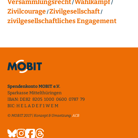
Versammlungsrecht
Wahlkampf
Zivilcourage
Zivilgesellschaft
zivilgesellschaftliches Engagement
Spendenkonto MOBIT e.V.
Sparkasse Mittelthüringen
IBAN: DE82 8205 1000 0600 0787 79
BIC: H E L A D E F 1 W E M
© MOBIT 2017 | Konzept & Umsetzung:
ACB