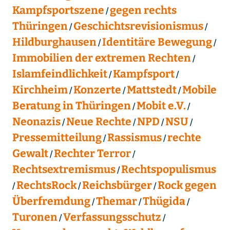
Kampfsportszene
gegen rechts
Thüringen
Geschichtsrevisionismus
Hildburghausen
Identitäre Bewegung
Immobilien der extremen Rechten
Islamfeindlichkeit
Kampfsport
Kirchheim
Konzerte
Mattstedt
Mobile
Beratung in Thüringen
Mobit e.V.
Neonazis
Neue Rechte
NPD
NSU
Pressemitteilung
Rassismus
rechte
Gewalt
Rechter Terror
Rechtsextremismus
Rechtspopulismus
RechtsRock
Reichsbürger
Rock gegen
Überfremdung
Themar
Thügida
Turonen
Verfassungsschutz