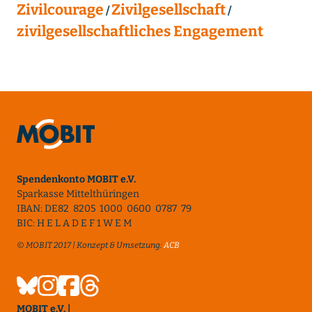
Zivilcourage
Zivilgesellschaft
zivilgesellschaftliches Engagement
Spendenkonto MOBIT e.V.
Sparkasse Mittelthüringen
IBAN: DE82 8205 1000 0600 0787 79
BIC: H E L A D E F 1 W E M
© MOBIT 2017 | Konzept & Umsetzung:
ACB
MOBIT e.V. |