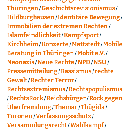
Thüringen
Geschichtsrevisionismus
Hildburghausen
Identitäre Bewegung
Immobilien der extremen Rechten
Islamfeindlichkeit
Kampfsport
Kirchheim
Konzerte
Mattstedt
Mobile
Beratung in Thüringen
Mobit e.V.
Neonazis
Neue Rechte
NPD
NSU
Pressemitteilung
Rassismus
rechte
Gewalt
Rechter Terror
Rechtsextremismus
Rechtspopulismus
RechtsRock
Reichsbürger
Rock gegen
Überfremdung
Themar
Thügida
Turonen
Verfassungsschutz
Versammlungsrecht
Wahlkampf