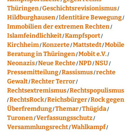
Thüringen
Geschichtsrevisionismus
Hildburghausen
Identitäre Bewegung
Immobilien der extremen Rechten
Islamfeindlichkeit
Kampfsport
Kirchheim
Konzerte
Mattstedt
Mobile
Beratung in Thüringen
Mobit e.V.
Neonazis
Neue Rechte
NPD
NSU
Pressemitteilung
Rassismus
rechte
Gewalt
Rechter Terror
Rechtsextremismus
Rechtspopulismus
RechtsRock
Reichsbürger
Rock gegen
Überfremdung
Themar
Thügida
Turonen
Verfassungsschutz
Versammlungsrecht
Wahlkampf