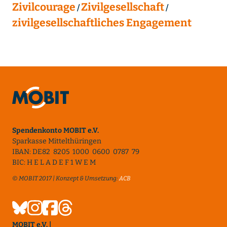
Zivilcourage
Zivilgesellschaft
zivilgesellschaftliches Engagement
Spendenkonto MOBIT e.V.
Sparkasse Mittelthüringen
IBAN: DE82 8205 1000 0600 0787 79
BIC: H E L A D E F 1 W E M
© MOBIT 2017 | Konzept & Umsetzung:
ACB
MOBIT e.V. |