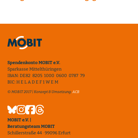
Spendenkonto MOBIT e.V.
Sparkasse Mittelthüringen
IBAN: DE82 8205 1000 0600 0787 79
BIC: H E L A D E F 1 W E M
© MOBIT 2017 | Konzept & Umsetzung:
ACB
MOBIT e.V. |
Beratungsteam MOBIT
Schillerstraße 44 · 99096 Erfurt