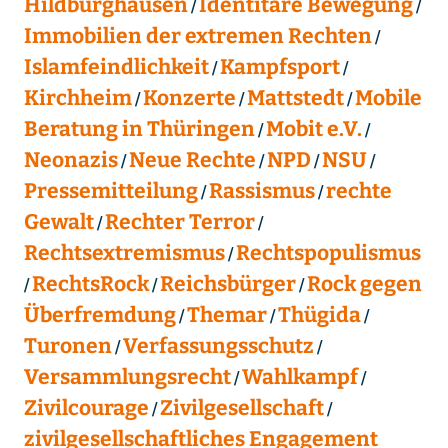
Hildburghausen
Identitäre Bewegung
Immobilien der extremen Rechten
Islamfeindlichkeit
Kampfsport
Kirchheim
Konzerte
Mattstedt
Mobile
Beratung in Thüringen
Mobit e.V.
Neonazis
Neue Rechte
NPD
NSU
Pressemitteilung
Rassismus
rechte
Gewalt
Rechter Terror
Rechtsextremismus
Rechtspopulismus
RechtsRock
Reichsbürger
Rock gegen
Überfremdung
Themar
Thügida
Turonen
Verfassungsschutz
Versammlungsrecht
Wahlkampf
Zivilcourage
Zivilgesellschaft
zivilgesellschaftliches Engagement